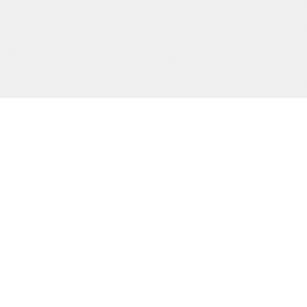
Precision och kvalitet sedan dag ett.
SIDOR
Start
Tjänster
Om oss
Kontakt