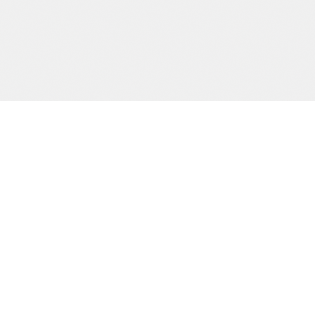
Precision och kvalitet sedan dag ett.
SIDOR
Start
Tjänster
Om oss
Kontakt