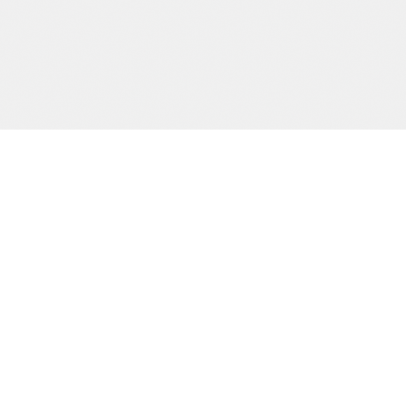
Precision och kvalitet sedan dag ett.
SIDOR
Start
Tjänster
Om oss
Kontakt