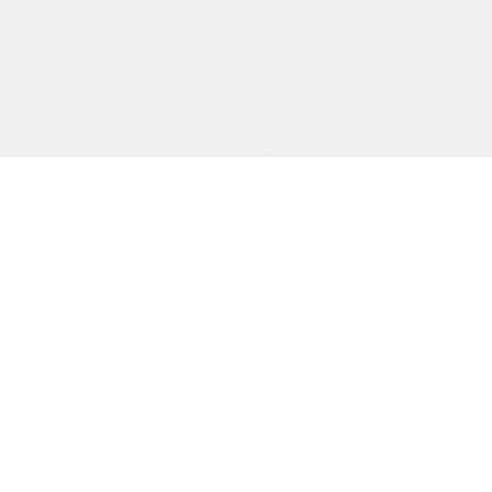
Precision och kvalitet sedan dag ett.
SIDOR
Start
Tjänster
Om oss
Kontakt