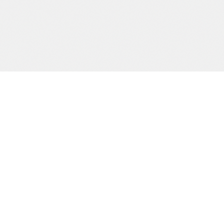
Precision och kvalitet sedan dag ett.
SIDOR
Start
Tjänster
Om oss
Kontakt