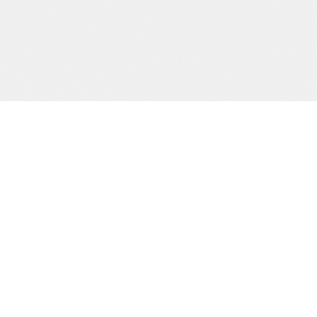
Precision och kvalitet sedan dag ett.
SIDOR
Start
Tjänster
Om oss
Kontakt