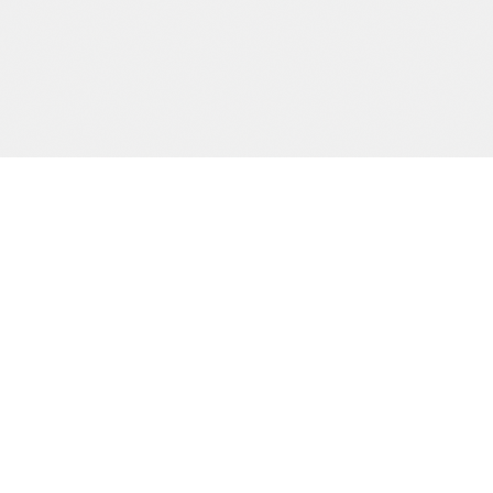
Precision och kvalitet sedan dag ett.
SIDOR
Start
Tjänster
Om oss
Kontakt