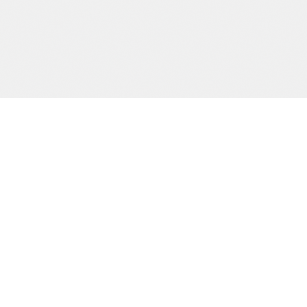
Precision och kvalitet sedan dag ett.
SIDOR
Start
Tjänster
Om oss
Kontakt