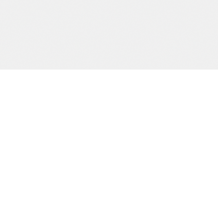
Precision och kvalitet sedan dag ett.
SIDOR
Start
Tjänster
Om oss
Kontakt