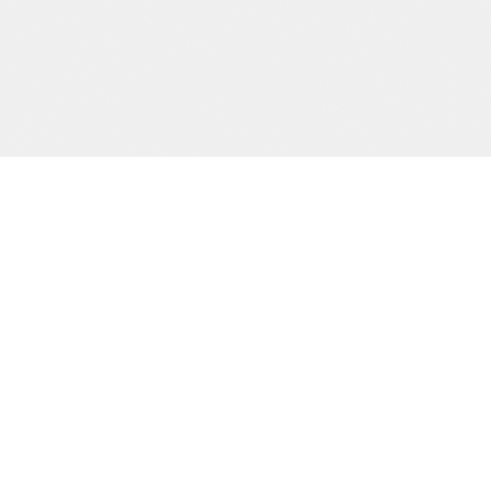
Precision och kvalitet sedan dag ett.
SIDOR
Start
Tjänster
Om oss
Kontakt