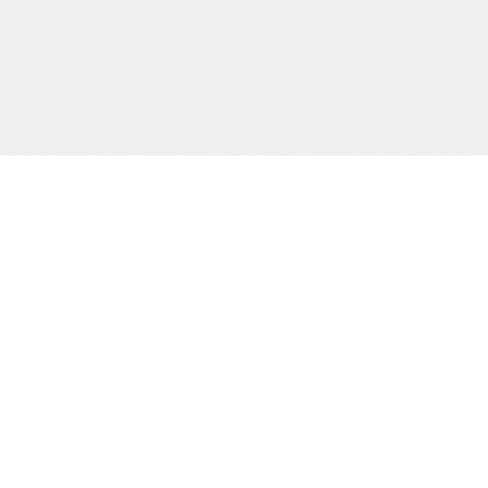
Precision och kvalitet sedan dag ett.
SIDOR
Start
Tjänster
Om oss
Kontakt