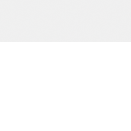
Precision och kvalitet sedan dag ett.
SIDOR
Start
Tjänster
Om oss
Kontakt