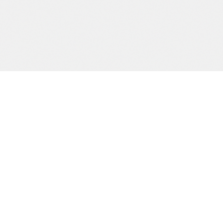
Precision och kvalitet sedan dag ett.
SIDOR
Start
Tjänster
Om oss
Kontakt