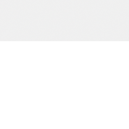
Precision och kvalitet sedan dag ett.
SIDOR
Start
Tjänster
Om oss
Kontakt