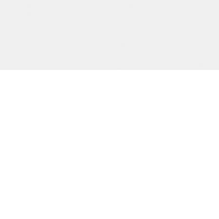
Precision och kvalitet sedan dag ett.
SIDOR
Start
Tjänster
Om oss
Kontakt