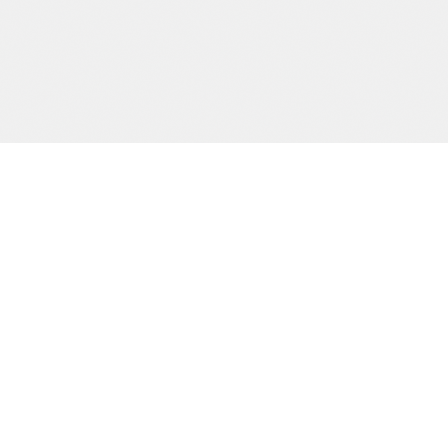
Precision och kvalitet sedan dag ett.
SIDOR
Start
Tjänster
Om oss
Kontakt