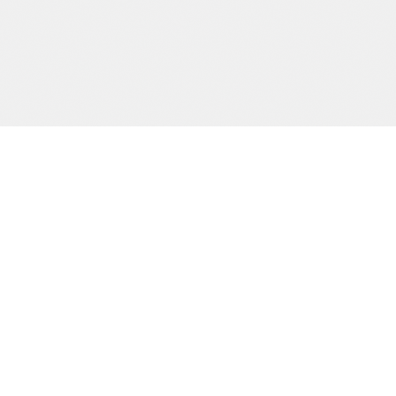
Precision och kvalitet sedan dag ett.
SIDOR
Start
Tjänster
Om oss
Kontakt