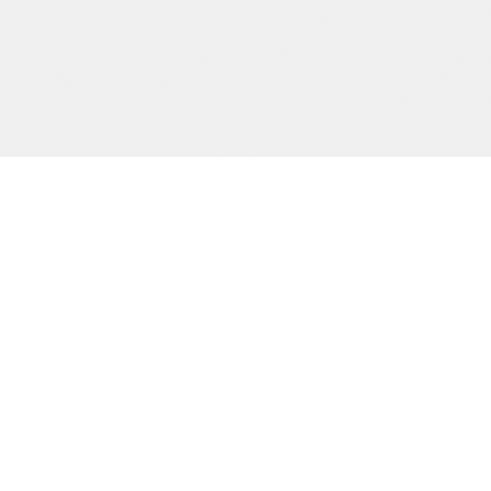
Precision och kvalitet sedan dag ett.
SIDOR
Start
Tjänster
Om oss
Kontakt